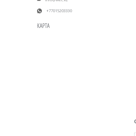
+77015203330
КАРТА