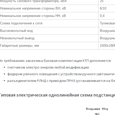
Мощность силового трансформатора, кВА
25
Номинальное напряжение стороны ВН, кВ
6/10
Номинальное напряжение стороны НН, кВ
0,4
Схема подключения к сети
Тупиковая
Высоковольтный вод
Воздушн
Низковольтный вывод
Воздушны
Габаритные размеры, мм
1500x180
По требованию заказчика базовая комплектация КТП дополняется:
счетчиком электро-энергии любой модификации.
фидером уличного освещения с устройством ручного (автомати
разъединителем РЛНД с приводом ПРНЗ (устанавливается на б
Типовая электрическая однолинейная схема подстанци