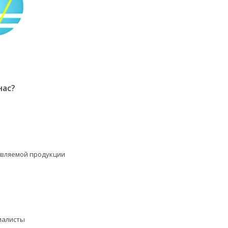
нас?
авляемой продукции
иалисты