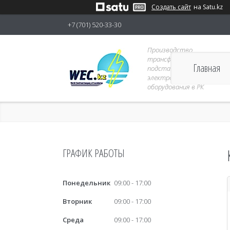
Создать сайт
на Satu.kz
+7 (701) 520-33-30
Производство
трансформаторных
Главная
подстанций 6-10кВ и
электрораспределительно
оборудования в РК
ГРАФИК РАБОТЫ
Понедельник
09:00
17:00
Вторник
09:00
17:00
Среда
09:00
17:00