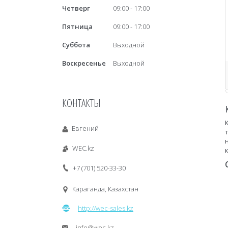
Четверг
09:00
17:00
Пятница
09:00
17:00
Суббота
Выходной
Воскресенье
Выходной
КОНТАКТЫ
Евгений
WEC.kz
+7 (701) 520-33-30
Караганда, Казахстан
http://wec-sales.kz
info@wec.kz