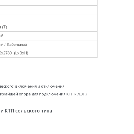
 (Т)
ый
й / Кабельный
0x2780 (LxBxH)
ческого) включения и отключения
лижайшей опоре для подключения КТП к ЛЭП)
и КТП сельского типа