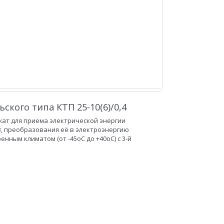
кого типа КТП 25-10(6)/0,4
ат для приема электрической энергии
В, преобразования её в электроэнергию
нным климатом (от -45oС до +40oС) с 3-й