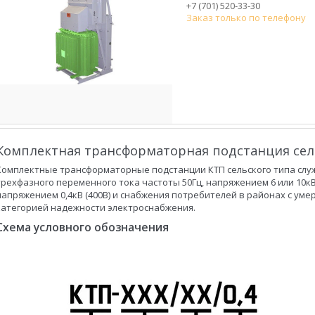
+7 (701) 520-33-30
Заказ только по телефону
Комплектная трансформаторная подстанция сельс
Комплектные трансформаторные подстанции КТП сельского типа служ
трехфазного переменного тока частоты 50Гц, напряжением 6 или 10к
напряжением 0,4кВ (400В) и снабжения потребителей в районах с умере
категорией надежности электроснабжения.
Схема условного обозначения