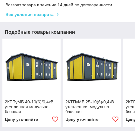
Возврат товара в течение 14 дней по договоренности
Все условия возврата
Подобные товары компании
2КТПуМБ 40-10(6)/0,4кВ
2КТПуМБ 25-10(6)/0,4кВ
2КТП
утепленная модульно-
утепленная модульно-
утеп
блочная
блочная
бло
трансформаторная
трансформаторная
тра
Цену уточняйте
Цену уточняйте
Цен
подстанция
подстанция
под