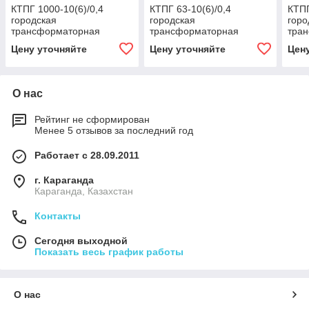
КТПГ 1000-10(6)/0,4
КТПГ 63-10(6)/0,4
КТПГ
городская
городская
горо
трансформаторная
трансформаторная
тра
подстанция
подстанция
под
Цену уточняйте
Цену уточняйте
Цен
О нас
Рейтинг не сформирован
Менее 5 отзывов за последний год
Работает с 28.09.2011
г. Караганда
Караганда, Казахстан
Контакты
Сегодня выходной
Показать весь график работы
О нас