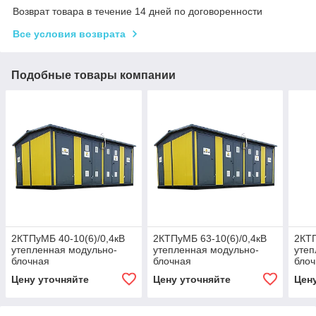
Возврат товара в течение 14 дней по договоренности
Все условия возврата
Подобные товары компании
2КТПуМБ 40-10(6)/0,4кВ
2КТПуМБ 63-10(6)/0,4кВ
2КТП
утепленная модульно-
утепленная модульно-
утеп
блочная
блочная
бло
трансформаторная
трансформаторная
тра
Цену уточняйте
Цену уточняйте
Цен
подстанция
подстанция
под