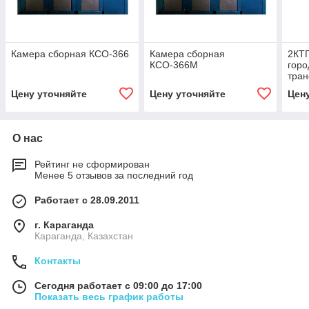
Камера сборная КСО-366
Камера сборная
2КТП
КСО-366М
горо
тра
под
Цену уточняйте
Цену уточняйте
Цен
О нас
Рейтинг не сформирован
Менее 5 отзывов за последний год
Работает с 28.09.2011
г. Караганда
Караганда, Казахстан
Контакты
Сегодня работает с 09:00 до 17:00
Показать весь график работы