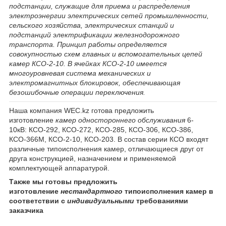
подстанции, служащие для приема и распределения
электроэнергии электрических сетей промышленности,
сельского хозяйства, электрических станций и
подстанций электрификации железнодорожного
транспорта. Принцип работы определяется
совокупностью схем главных и вспомогательных цепей
камер КСО-2-10. В ячейках КСО-2-10 имеется
многоуровневая система механических и
электромагнитных блокировок, обеспечивающая
безошибочные операции переключения.
Наша компания WEC.kz готова предложить
изготовление
камер одностороннего обслуживания
6-
10кВ: КСО-292, КСО-272, КСО-285, КСО-306, КСО-386,
КСО-366М, КСО-2-10, КСО-203. В состав серии КСО входят
различные типоисполнения камер, отличающиеся друг от
друга конструкцией, назначением и применяемой
комплектующей аппаратурой.
Также мы готовы предложить
изготовление
нестандартного
типоисполнения камер в
соответствии с
индивидуальными
требованиями
заказчика