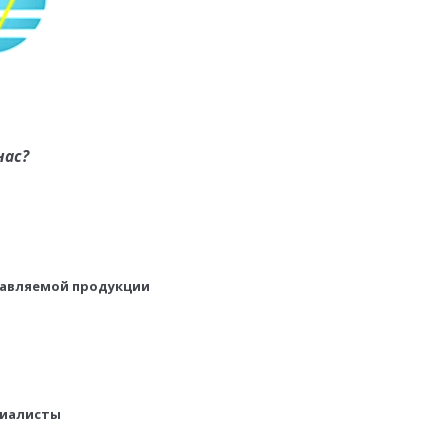
нас?
тавляемой продукции
циалисты