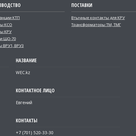
ЗВОДСТВО
ПОСТАВКИ
анции КТП
Втычные контакты для КРУ
ры КСО
Трансформаторы ТМ, ТМГ
ы КРУ
и ЩО-70
 ВРУ1, ВРУ3
WEC.kz
Евгений
+7 (701) 520-33-30