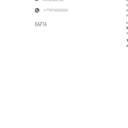
+77015203330
КАРТА