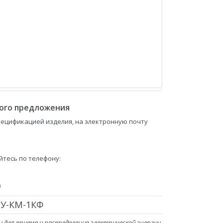
вого предложения
пецификацией изделия, на электронную почту
тесь по телефону:
5
0
РУ-КМ-1КФ
 для приема и распределения электрической энергии