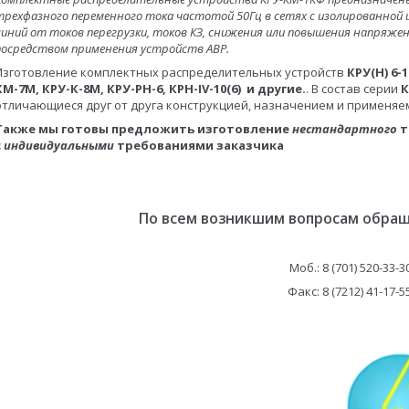
трехфазного переменного тока частотой 50Гц в сетях с изолированной
линий от токов перегрузки, токов КЗ, снижения или повышения напряже
посредством применения устройств АВР.
Изготовление комплектных распределительных устройств
КРУ(Н) 6-
КМ-7М, КРУ-К-8М, КРУ-РН-6, КРН-IV-10(6) и другие.
. В состав серии
К
отличающиеся друг от друга конструкцией, назначением и применя
Также мы готовы предложить изготовление
нестандартного
т
с
индивидуальными
требованиями заказчика
По всем возникшим вопросам обращ
Моб.: 8 (701) 520-33-3
Факс: 8 (7212) 41-17-5