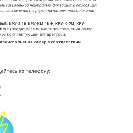
 или заземленной нейтралью, для защиты отходящих
ния, обеспечения непрерывности электроснабжения
10кВ: КРУ-2-10, КРУ-КМ-1КФ, КРУ-К-7М, КРУ-
РУ(Н)
входят различные типоисполнения камер,
емой комплектующей аппаратурой.
ипоисполнения камер в соответствии
айтесь по телефону:
0
5