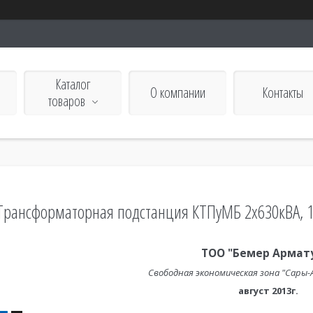
Каталог
О компании
Контакты
товаров
го
Трансформаторная подстанция КТПуМБ 2х630кВА, 
ТОО "Бемер Армат
Свободная экономическая зона "Сары-А
август 2013г.