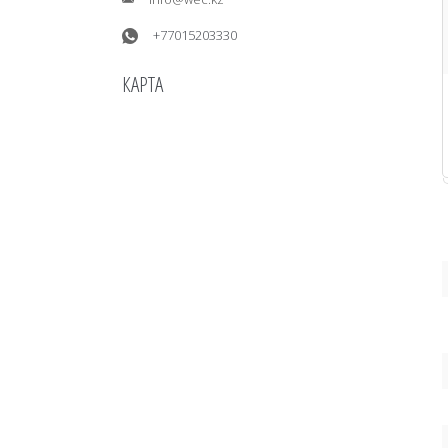
+77015203330
КАРТА