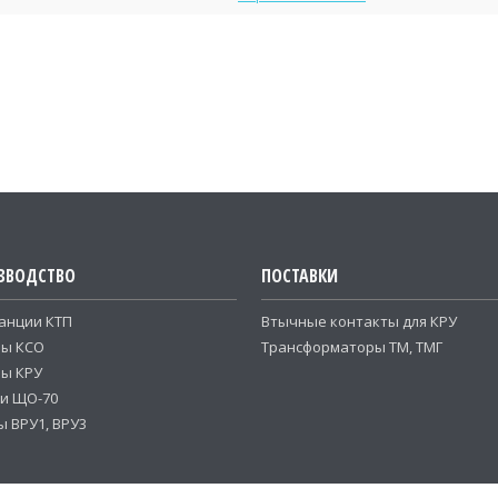
ЗВОДСТВО
ПОСТАВКИ
анции КТП
Втычные контакты для КРУ
ры КСО
Трансформаторы ТМ, ТМГ
ы КРУ
и ЩО-70
 ВРУ1, ВРУ3