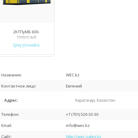
2КТПуМБ 630-
10(6)/0,4кВ
утепленная
Цену уточняйте
модульно-блочная
трансформаторная
подстанция
WEC.kz
Евгений
Караганда, Казахстан
+7 (701) 520-33-30
info@wec.kz
http://wec-sales.kz