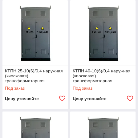
преобразования и распределения электроэнергии в
сетях 6-10 кВ с последующим понижением до 0,4 кВ.
Вы можете заказать однотрансформаторные
подстанции КТПН и двухтрансформаторные
подстанции 2КТПН мощностью от 25 до 2500 кВА с
подбором оптимальной комплектации, типа ввода и
уровня защиты.
Открыть каталог
КТПН 25-10(6)/0,4 наружная
КТПН 40-10(6)/0,4 наружная
(киосковая)
(киосковая)
трансформаторная
трансформаторная
подстанция
подстанция
Под заказ
Под заказ
Цену уточняйте
Цену уточняйте