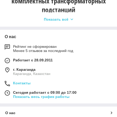
комплектных трансформаторных
подстанций
Показать всё
О нас
Наружная эксплуатация
: трансформаторные
Рейтинг не сформирован
подстанции КТПН и 2КТПН разработаны для
Менее 5 отзывов за последний год
работы на открытом воздухе и рассчитаны на
климат Казахстана. Прочный корпус защищает
Работает с 28.09.2011
оборудование от осадков, перепадов температур и
г. Караганда
несанкционированного доступа.
Караганда, Казахстан
Контакты
Сегодня работает с 09:00 до 17:00
Выбор КТПН
: предлагаем однотрансформаторные
Показать весь график работы
подстанции КТПН и двухтрансформаторные
подстанции 2КТПН. 2КТПН обеспечивают
резервирование питания и повышенную
О нас
устойчивость электроснабжения для ответственных