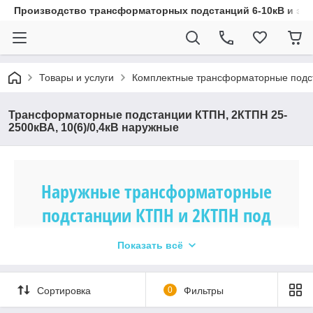
Производство трансформаторных подстанций 6-10кВ и эл
Товары и услуги
Комплектные трансформаторные подс
Трансформаторные подстанции КТПН, 2КТПН 25-
2500кВА, 10(6)/0,4кВ наружные
Наружные трансформаторные
подстанции КТПН и 2КТПН под
заказ
Показать всё
Компания «WEC.kz» производит под заказ
Сортировка
0
Фильтры
комплектные трансформаторные подстанции КТПН и
2КТПН наружной установки для приема,