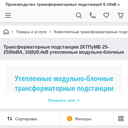
Производство трансформаторных подстанций 6-10кВ и эл
Товары и услуги
Комплектные трансформаторные подс
Трансформаторные подстанции 2КТПуМБ 25-
2500кВА, 10(6)/0,4кВ утепленные модульно-блочные
Утепленные модульно-блочные
трансформаторные подстанции
Показать всё
Утепленные трансформаторные подстанции 2КТПуМБ
предназначены для работы в холодных и сложных
климатических условиях и защиты оборудования от
Сортировка
0
Фильтры
перепадов температуры и атмосферных воздействий.
На сайте «WEC.kz» можно выбрать и заказать