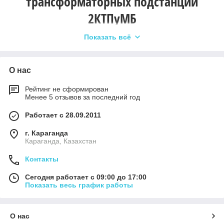
трансформаторных подстанций
2КТПуМБ
Показать всё
О нас
Климатическая устойчивость
: утепленные
Рейтинг не сформирован
модульно-блочные подстанции 2КТПуМБ
Менее 5 отзывов за последний год
обеспечивают стабильную работу оборудования
при температурах от -45°C до +40°C. Прочная и
Работает с 28.09.2011
герметичная конструкция защищает
г. Караганда
трансформаторные подстанции от влаги, снега,
Караганда, Казахстан
ветра и пыли.
Контакты
Сегодня работает с 09:00 до 17:00
Показать весь график работы
Готовность к эксплуатации
: трансформаторные
подстанции 2КТПуМБ поставляются с полностью
смонтированными силовыми трансформаторами,
О нас
РУВН и РУНН, системами обогрева, освещения и